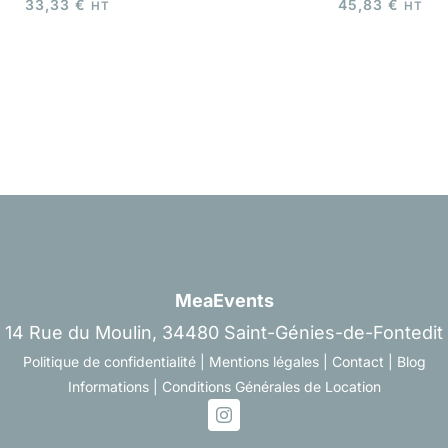
33,33
€
45,83
€
HT
HT
MeaEvents
14 Rue du Moulin, 34480 Saint-Génies-de-Fontedit
Politique de confidentialité
|
Mentions légales
|
Contact
|
Blog
Informations
|
Conditions Générales de Location