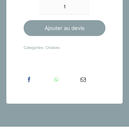
quantité
de
Chaise
Ajouter au devis
Miami
Categories:
Chaises