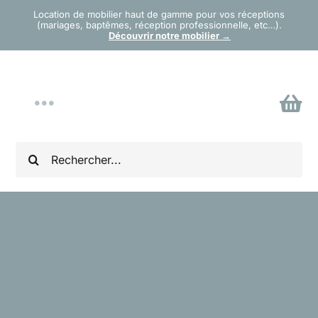
Passer
Location de mobilier haut de gamme pour vos réceptions
(mariages, baptêmes, réception professionnelle, etc…).
au
Découvrir notre mobilier →
contenu
Toggle
Navigation
Accueil
Rechercher:
Mobilier
Tentes, barnums & planchers
Matériel Événementiel